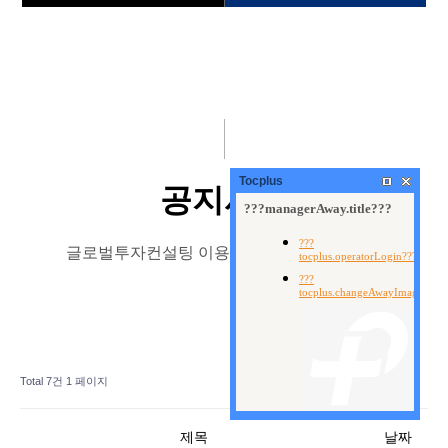
회사소개
공지사항
국내선물
온라인상담
해외선물
자주묻는질문
해외선물뉴스
Tocplus
공지사항
안전 대여계좌 신청
글로벌투자컨설팅 이용해주셔서 감사합니다.
지원금이벤트
고객센터
Total 7건
1 페이지
제목
날짜