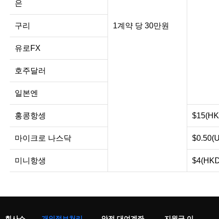
은
구리
1계약 당 30만원
유로FX
호주달러
일본엔
홍콩항셍
$15(HK
마이크로 나스닥
$0.50(
미니항생
$4(HKD
회사소
개인정보처리
안전 대여계좌
지원금 이