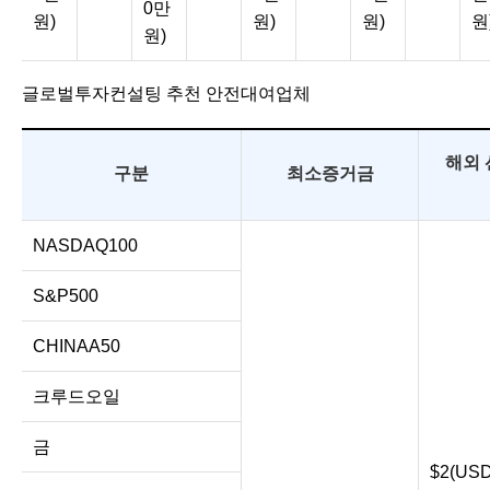
0만
원)
원)
원)
원
원)
글로벌투자컨설팅 추천 안전대여업체
해외 
구분
최소증거금
NASDAQ100
S&P500
CHINAA50
크루드오일
금
$2(USD