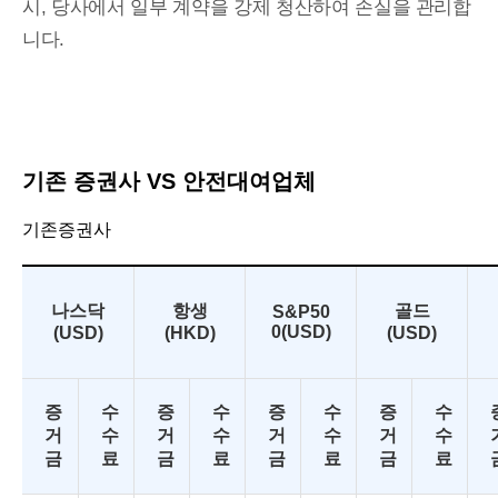
시, 당사에서 일부 계약을 강제 청산하여 손실을 관리합
니다.
기존 증권사 VS 안전대여업체
기존증권사
나스닥
항생
골드
S&P50
0(USD)
(USD)
(HKD)
(USD)
증
수
증
수
증
수
증
수
거
수
거
수
거
수
거
수
금
료
금
료
금
료
금
료